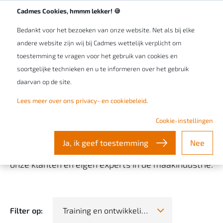
Werken bij Cadmes
NL/BE
Cadmes Cookies, hmmm lekker! 🍪
Bedankt voor het bezoeken van onze website. Net als bij elke
andere website zijn wij bij Cadmes wettelijk verplicht om
toestemming te vragen voor het gebruik van cookies en
soortgelijke technieken en u te informeren over het gebruik
Training & support
Content
Blogs
daarvan op de site.
Lees meer over ons privacy- en cookiebeleid
.
Cadmes Stories
Cookie-instellingen
Ja, ik geef toestemming
Nee
Lees hier al onze verhalen over de ervaringen van
onze klanten en eigen experts in de maakindustrie.
Filter op:
Training en ontwikkeling