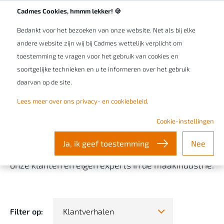
Werken bij Cadmes
NL/BE
Cadmes Cookies, hmmm lekker! 🍪
Bedankt voor het bezoeken van onze website. Net als bij elke
andere website zijn wij bij Cadmes wettelijk verplicht om
toestemming te vragen voor het gebruik van cookies en
soortgelijke technieken en u te informeren over het gebruik
Training & support
Content
Blogs
daarvan op de site.
Lees meer over ons privacy- en cookiebeleid
.
Cadmes Stories
Cookie-instellingen
Ja, ik geef toestemming
Nee
Lees hier al onze verhalen over de ervaringen van
onze klanten en eigen experts in de maakindustrie.
Filter op:
Klantverhalen