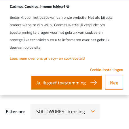
EN
Cadmes Cookies, hmmm lekker! 🍪
Bedankt voor het bezoeken van onze website. Net als bij elke
andere website zijn wij bij Cadmes wettelijk verplicht om
toestemming te vragen voor het gebruik van cookies en
soortgelijke technieken en u te informeren over het gebruik
daarvan op de site.
Cadmes Stories
Lees meer over ons privacy- en cookiebeleid
.
Cookie-instellingen
Read all about the experiences of our experts and
Ja, ik geef toestemming
Nee
customers in the manufacturing industry.
Filter on:
SOLIDWORKS Licensing